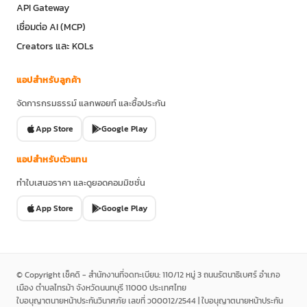
API Gateway
เชื่อมต่อ AI (MCP)
Creators และ KOLs
แอปสำหรับลูกค้า
จัดการกรมธรรม์ แลกพอยท์ และซื้อประกัน
App Store
Google Play
แอปสำหรับตัวแทน
ทำใบเสนอราคา และดูยอดคอมมิชชั่น
App Store
Google Play
© Copyright เช็คดิ - สำนักงานที่จดทะเบียน: 110/12 หมู่ 3 ถนนรัตนาธิเบศร์ อำเภอ
เมือง ตำบลไทรม้า จังหวัดนนทบุรี 11000 ประเทศไทย
ใบอนุญาตนายหน้าประกันวินาศภัย เลขที่ ว00012/2544 | ใบอนุญาตนายหน้าประกัน