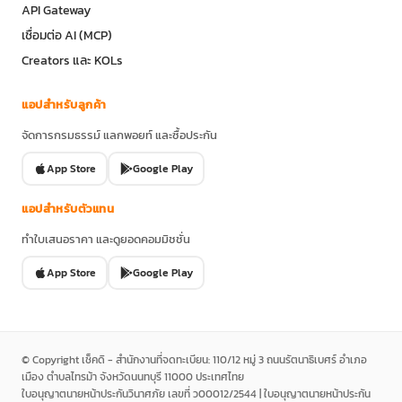
API Gateway
เชื่อมต่อ AI (MCP)
Creators และ KOLs
แอปสำหรับลูกค้า
จัดการกรมธรรม์ แลกพอยท์ และซื้อประกัน
App Store
Google Play
แอปสำหรับตัวแทน
ทำใบเสนอราคา และดูยอดคอมมิชชั่น
App Store
Google Play
© Copyright เช็คดิ - สำนักงานที่จดทะเบียน: 110/12 หมู่ 3 ถนนรัตนาธิเบศร์ อำเภอ
เมือง ตำบลไทรม้า จังหวัดนนทบุรี 11000 ประเทศไทย
ใบอนุญาตนายหน้าประกันวินาศภัย เลขที่ ว00012/2544 | ใบอนุญาตนายหน้าประกัน