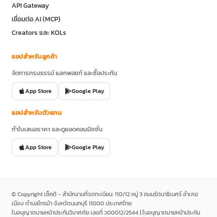
API Gateway
เชื่อมต่อ AI (MCP)
Creators และ KOLs
แอปสำหรับลูกค้า
จัดการกรมธรรม์ แลกพอยท์ และซื้อประกัน
App Store
Google Play
แอปสำหรับตัวแทน
ทำใบเสนอราคา และดูยอดคอมมิชชั่น
App Store
Google Play
© Copyright เช็คดิ - สำนักงานที่จดทะเบียน: 110/12 หมู่ 3 ถนนรัตนาธิเบศร์ อำเภอ
เมือง ตำบลไทรม้า จังหวัดนนทบุรี 11000 ประเทศไทย
ใบอนุญาตนายหน้าประกันวินาศภัย เลขที่ ว00012/2544 | ใบอนุญาตนายหน้าประกัน