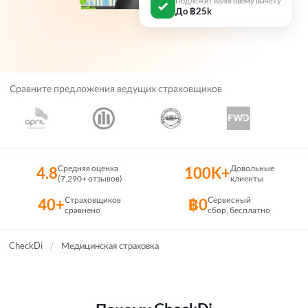
До ฿25k
Сравните предложения ведущих страховщиков
Средняя оценка
Довольные
4.8
100K+
(7,290+ отзывов)
клиенты
Страховщиков
Сервисный
40+
฿0
сравнено
сбор, бесплатно
CheckDi
/
Медицинская страховка