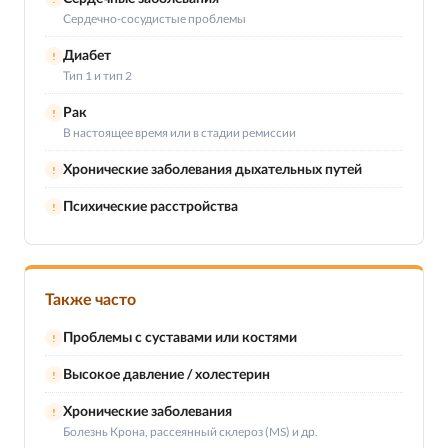
Сердечно-сосудистые проблемы
Диабет
!
Тип 1 и тип 2
Рак
!
В настоящее время или в стадии ремиссии
Хронические заболевания дыхательных путей
!
Психические расстройства
!
Также часто
Проблемы с суставами или костями
!
Высокое давление / холестерин
!
Хронические заболевания
!
Болезнь Крона, рассеянный склероз (MS) и др.