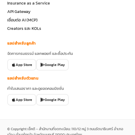
Insurance as a Service
API Gateway
เชื่อมต่อ AI (MCP)
Creators และ KOLs
แอปสำหรับลูกค้า
จัดการกรมธรรม์ แลกพอยท์ และซื้อประกัน
App Store
Google Play
แอปสำหรับตัวแทน
ทำใบเสนอราคา และดูยอดคอมมิชชั่น
App Store
Google Play
© Copyright เช็คดิ - สำนักงานที่จดทะเบียน: 110/12 หมู่ 3 ถนนรัตนาธิเบศร์ อำเภอ
เมือง ตำบลไทรม้า จังหวัดนนทบุรี 11000 ประเทศไทย