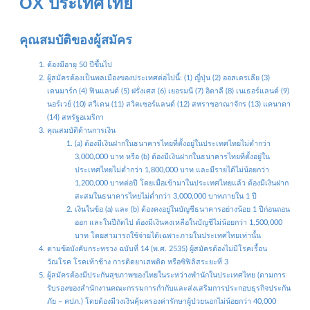
OX ประเทศไทย
คุณสมบัติของผู้สมัคร
ต้องมีอายุ 50 ปีขึ้นไป
ผู้สมัครต้องเป็นพลเมืองของประเทศต่อไปนี้: (1) ญี่ปุ่น (2) ออสเตรเลีย (3)
เดนมาร์ก (4) ฟินแลนด์ (5) ฝรั่งเศส (6) เยอรมนี (7) อิตาลี (8) เนเธอร์แลนด์ (9)
นอร์เวย์ (10) สวีเดน (11) สวิตเซอร์แลนด์ (12) สหราชอาณาจักร (13) แคนาดา
(14) สหรัฐอเมริกา
คุณสมบัติด้านการเงิน
(a) ต้องมีเงินฝากในธนาคารไทยที่ตั้งอยู่ในประเทศไทยไม่ต่ำกว่า
3,000,000 บาท หรือ (b) ต้องมีเงินฝากในธนาคารไทยที่ตั้งอยู่ใน
ประเทศไทยไม่ต่ำกว่า 1,800,000 บาท และมีรายได้ไม่น้อยกว่า
1,200,000 บาทต่อปี โดยเมื่อเข้ามาในประเทศไทยแล้ว ต้องมีเงินฝาก
สะสมในธนาคารไทยไม่ต่ำกว่า 3,000,000 บาทภายใน 1 ปี
เงินในข้อ (a) และ (b) ต้องคงอยู่ในบัญชีธนาคารอย่างน้อย 1 ปีก่อนถอน
ออก และในปีถัดไป ต้องมีเงินคงเหลือในบัญชีไม่น้อยกว่า 1,500,000
บาท โดยสามารถใช้จ่ายได้เฉพาะภายในประเทศไทยเท่านั้น
ตามข้อบังคับกระทรวง ฉบับที่ 14 (พ.ศ. 2535) ผู้สมัครต้องไม่มีโรคเรื้อน
วัณโรค โรคเท้าช้าง การติดยาเสพติด หรือซิฟิลิสระยะที่ 3
ผู้สมัครต้องมีประกันสุขภาพของไทยในระหว่างพำนักในประเทศไทย (ตามการ
รับรองของสำนักงานคณะกรรมการกำกับและส่งเสริมการประกอบธุรกิจประกัน
ภัย – คปภ.) โดยต้องมีวงเงินคุ้มครองค่ารักษาผู้ป่วยนอกไม่น้อยกว่า 40,000