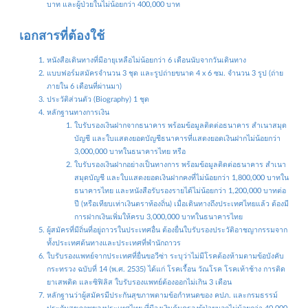
บาท และผู้ป่วยในไม่น้อยกว่า 400,000 บาท
เอกสารที่ต้องใช้
หนังสือเดินทางที่มีอายุเหลือไม่น้อยกว่า 6 เดือนนับจากวันเดินทาง
แบบฟอร์มสมัครจำนวน 3 ชุด และรูปถ่ายขนาด 4 x 6 ซม. จำนวน 3 รูป (ถ่าย
ภายใน 6 เดือนที่ผ่านมา)
ประวัติส่วนตัว (Biography) 1 ชุด
หลักฐานทางการเงิน
ใบรับรองเงินฝากจากธนาคาร พร้อมข้อมูลติดต่อธนาคาร สำเนาสมุด
บัญชี และใบแสดงยอดบัญชีธนาคารที่แสดงยอดเงินฝากไม่น้อยกว่า
3,000,000 บาทในธนาคารไทย หรือ
ใบรับรองเงินฝากอย่างเป็นทางการ พร้อมข้อมูลติดต่อธนาคาร สำเนา
สมุดบัญชี และใบแสดงยอดเงินฝากคงที่ไม่น้อยกว่า 1,800,000 บาทใน
ธนาคารไทย และหนังสือรับรองรายได้ไม่น้อยกว่า 1,200,000 บาทต่อ
ปี (หรือเทียบเท่าเงินตราท้องถิ่น) เมื่อเดินทางถึงประเทศไทยแล้ว ต้องมี
การฝากเงินเพิ่มให้ครบ 3,000,000 บาทในธนาคารไทย
ผู้สมัครที่มีถิ่นที่อยู่ถาวรในประเทศอื่น ต้องยื่นใบรับรองประวัติอาชญากรรมจาก
ทั้งประเทศต้นทางและประเทศที่พำนักถาวร
ใบรับรองแพทย์จากประเทศที่ยื่นขอวีซ่า ระบุว่าไม่มีโรคต้องห้ามตามข้อบังคับ
กระทรวง ฉบับที่ 14 (พ.ศ. 2535) ได้แก่ โรคเรื้อน วัณโรค โรคเท้าช้าง การติด
ยาเสพติด และซิฟิลิส ใบรับรองแพทย์ต้องออกไม่เกิน 3 เดือน
หลักฐานว่าผู้สมัครมีประกันสุขภาพตามข้อกำหนดของ คปภ. และกรมธรรม์
ประกันสุขภาพของประเทศไทย ที่มีวงเงินคุ้มครองผู้ป่วยนอกไม่น้อยกว่า 40,000