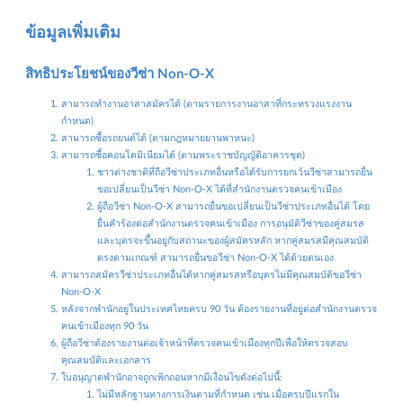
ข้อมูลเพิ่มเติม
สิทธิประโยชน์ของวีซ่า Non-O-X
สามารถทำงานอาสาสมัครได้ (ตามรายการงานอาสาที่กระทรวงแรงงาน
กำหนด)
สามารถซื้อรถยนต์ได้ (ตามกฎหมายยานพาหนะ)
สามารถซื้อคอนโดมิเนียมได้ (ตามพระราชบัญญัติอาคารชุด)
ชาวต่างชาติที่ถือวีซ่าประเภทอื่นหรือได้รับการยกเว้นวีซ่าสามารถยื่น
ขอเปลี่ยนเป็นวีซ่า Non-O-X ได้ที่สำนักงานตรวจคนเข้าเมือง
ผู้ถือวีซ่า Non-O-X สามารถยื่นขอเปลี่ยนเป็นวีซ่าประเภทอื่นได้ โดย
ยื่นคำร้องต่อสำนักงานตรวจคนเข้าเมือง การอนุมัติวีซ่าของคู่สมรส
และบุตรจะขึ้นอยู่กับสถานะของผู้สมัครหลัก หากคู่สมรสมีคุณสมบัติ
ตรงตามเกณฑ์ สามารถยื่นขอวีซ่า Non-O-X ได้ด้วยตนเอง
สามารถสมัครวีซ่าประเภทอื่นได้หากคู่สมรสหรือบุตรไม่มีคุณสมบัติขอวีซ่า
Non-O-X
หลังจากพำนักอยู่ในประเทศไทยครบ 90 วัน ต้องรายงานที่อยู่ต่อสำนักงานตรวจ
คนเข้าเมืองทุก 90 วัน
ผู้ถือวีซ่าต้องรายงานต่อเจ้าหน้าที่ตรวจคนเข้าเมืองทุกปีเพื่อให้ตรวจสอบ
คุณสมบัติและเอกสาร
ใบอนุญาตพำนักอาจถูกเพิกถอนหากมีเงื่อนไขดังต่อไปนี้:
ไม่มีหลักฐานทางการเงินตามที่กำหนด เช่น เมื่อครบปีแรกใน