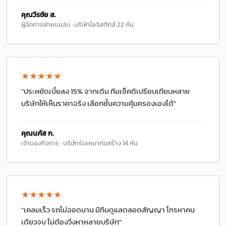
คุณวีรชัย ส.
ผู้จัดการฝ่ายขนส่ง · บริษัทโลจิสติกส์ 22 คัน
★★★★★
"ประหยัดเบี้ยลง 15% จากเดิม ทีมเช็คดิเปรียบเทียบหลาย
บริษัทให้เห็นราคาจริง เลือกชั้นความคุ้มครองเองได้"
คุณนภัส ก.
เจ้าของกิจการ · บริษัทรับเหมาก่อสร้าง 14 คัน
★★★★★
"เคลมเร็ว รถไม่จอดนาน มีทีมดูแลตลอดสัญญา โทรหาคน
เดียวจบ ไม่ต้องวิ่งหาหลายบริษัท"