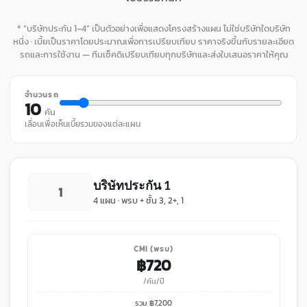
* “บริษัทประกัน 1–4” เป็นตัวอย่างเพื่อแสดงโครงสร้างแผน ไม่ใช่บริษัทใดบริษัท
หนึ่ง · เบี้ยเป็นราคาโดยประมาณเพื่อการเปรียบเทียบ ราคาจริงขึ้นกับรายละเอียด
รถและการใช้งาน — ทีมเช็คดิเปรียบเทียบทุกบริษัทและส่งใบเสนอราคาให้คุณ
จำนวนรถ
10
คัน
เลื่อนเพื่อเห็นเบี้ยรวมของแต่ละแผน
บริษัทประกัน 1
1
4 แผน · พรบ + ชั้น 3, 2+, 1
CMI (พรบ)
฿
720
/คัน/ปี
รวม ฿
7,200