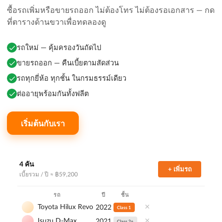
ซื้อรถเพิ่มหรือขายรถออก ไม่ต้องโทร ไม่ต้องรอเอกสาร — กด
ที่ตารางด้านขวาเพื่อทดลองดู
รถใหม่ — คุ้มครองวันถัดไป
ขายรถออก — คืนเบี้ยตามสัดส่วน
รถทุกยี่ห้อ ทุกชั้น ในกรมธรรม์เดียว
ต่ออายุพร้อมกันทั้งฟลีต
เริ่มต้นกับเรา
4 คัน
+ เพิ่มรถ
เบี้ยรวม / ปี ≈ ฿
59,200
รถ
ปี
ชั้น
×
Toyota Hilux Revo
2022
Class 1
×
Isuzu D-Max
2021
Class 2+