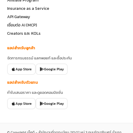
Affiliate Program
Insurance as a Service
API Gateway
เชื่อมต่อ AI (MCP)
Creators และ KOLs
แอปสำหรับลูกค้า
จัดการกรมธรรม์ แลกพอยท์ และซื้อประกัน
App Store
Google Play
แอปสำหรับตัวแทน
ทำใบเสนอราคา และดูยอดคอมมิชชั่น
App Store
Google Play
© Copyright เช็คดิ - สำนักงานที่จดทะเบียน: 110/12 หมู่ 3 ถนนรัตนาธิเบศร์ อำเภอ