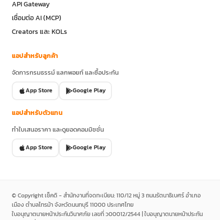
API Gateway
เชื่อมต่อ AI (MCP)
Creators และ KOLs
แอปสำหรับลูกค้า
จัดการกรมธรรม์ แลกพอยท์ และซื้อประกัน
App Store
Google Play
แอปสำหรับตัวแทน
ทำใบเสนอราคา และดูยอดคอมมิชชั่น
App Store
Google Play
© Copyright เช็คดิ - สำนักงานที่จดทะเบียน: 110/12 หมู่ 3 ถนนรัตนาธิเบศร์ อำเภอ
เมือง ตำบลไทรม้า จังหวัดนนทบุรี 11000 ประเทศไทย
ใบอนุญาตนายหน้าประกันวินาศภัย เลขที่ ว00012/2544 | ใบอนุญาตนายหน้าประกัน