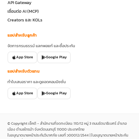
API Gateway
เชื่อมต่อ AI (MCP)
Creators และ KOLs
แอปสำหรับลูกค้า
จัดการกรมธรรม์ แลกพอยท์ และซื้อประกัน
App Store
Google Play
แอปสำหรับตัวแทน
ทำใบเสนอราคา และดูยอดคอมมิชชั่น
App Store
Google Play
© Copyright เช็คดิ - สำนักงานที่จดทะเบียน: 110/12 หมู่ 3 ถนนรัตนาธิเบศร์ อำเภอ
เมือง ตำบลไทรม้า จังหวัดนนทบุรี 11000 ประเทศไทย
ใบอนุญาตนายหน้าประกันวินาศภัย เลขที่ ว00012/2544 | ใบอนุญาตนายหน้าประกัน