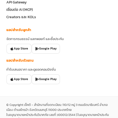
API Gateway
เชื่อมต่อ AI (MCP)
Creators และ KOLs
แอปสำหรับลูกค้า
จัดการกรมธรรม์ แลกพอยท์ และซื้อประกัน
App Store
Google Play
แอปสำหรับตัวแทน
ทำใบเสนอราคา และดูยอดคอมมิชชั่น
App Store
Google Play
© Copyright เช็คดิ - สำนักงานที่จดทะเบียน: 110/12 หมู่ 3 ถนนรัตนาธิเบศร์ อำเภอ
เมือง ตำบลไทรม้า จังหวัดนนทบุรี 11000 ประเทศไทย
ใบอนุญาตนายหน้าประกันวินาศภัย เลขที่ ว00012/2544 | ใบอนุญาตนายหน้าประกัน