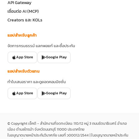
API Gateway
เชื่อมต่อ AI (MCP)
Creators และ KOLs
แอปสำหรับลูกค้า
จัดการกรมธรรม์ แลกพอยท์ และซื้อประกัน
App Store
Google Play
แอปสำหรับตัวแทน
ทำใบเสนอราคา และดูยอดคอมมิชชั่น
App Store
Google Play
© Copyright เช็คดิ - สำนักงานที่จดทะเบียน: 110/12 หมู่ 3 ถนนรัตนาธิเบศร์ อำเภอ
เมือง ตำบลไทรม้า จังหวัดนนทบุรี 11000 ประเทศไทย
ใบอนุญาตนายหน้าประกันวินาศภัย เลขที่ ว00012/2544 | ใบอนุญาตนายหน้าประกัน