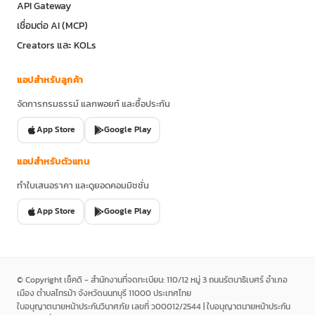
API Gateway
เชื่อมต่อ AI (MCP)
Creators และ KOLs
แอปสำหรับลูกค้า
จัดการกรมธรรม์ แลกพอยท์ และซื้อประกัน
App Store
Google Play
แอปสำหรับตัวแทน
ทำใบเสนอราคา และดูยอดคอมมิชชั่น
App Store
Google Play
© Copyright เช็คดิ - สำนักงานที่จดทะเบียน: 110/12 หมู่ 3 ถนนรัตนาธิเบศร์ อำเภอ
เมือง ตำบลไทรม้า จังหวัดนนทบุรี 11000 ประเทศไทย
ใบอนุญาตนายหน้าประกันวินาศภัย เลขที่ ว00012/2544 | ใบอนุญาตนายหน้าประกัน