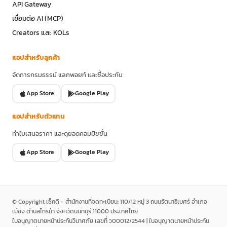
API Gateway
เชื่อมต่อ AI (MCP)
Creators และ KOLs
แอปสำหรับลูกค้า
จัดการกรมธรรม์ แลกพอยท์ และซื้อประกัน
App Store
Google Play
แอปสำหรับตัวแทน
ทำใบเสนอราคา และดูยอดคอมมิชชั่น
App Store
Google Play
© Copyright เช็คดิ - สำนักงานที่จดทะเบียน: 110/12 หมู่ 3 ถนนรัตนาธิเบศร์ อำเภอ
เมือง ตำบลไทรม้า จังหวัดนนทบุรี 11000 ประเทศไทย
ใบอนุญาตนายหน้าประกันวินาศภัย เลขที่ ว00012/2544 | ใบอนุญาตนายหน้าประกัน