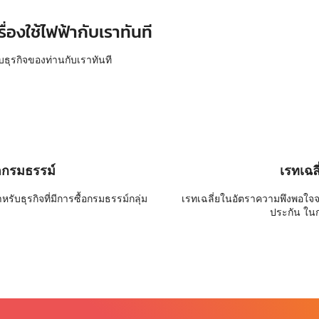
ื่องใช้ไฟฟ้ากับเราทันที
บธุรกิจของท่านกับเราทันที
อกรมธรรม์
เรทเฉล
ับธุรกิจที่มีการซื้อกรมธรรม์กลุ่ม
เรทเฉลี่ยในอัตราความพึงพอใจ
ประกัน ใน