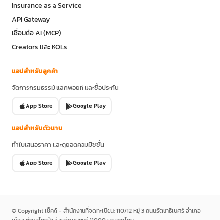
Insurance as a Service
API Gateway
เชื่อมต่อ AI (MCP)
Creators และ KOLs
แอปสำหรับลูกค้า
จัดการกรมธรรม์ แลกพอยท์ และซื้อประกัน
App Store
Google Play
แอปสำหรับตัวแทน
ทำใบเสนอราคา และดูยอดคอมมิชชั่น
App Store
Google Play
© Copyright เช็คดิ - สำนักงานที่จดทะเบียน: 110/12 หมู่ 3 ถนนรัตนาธิเบศร์ อำเภอ
เมือง ตำบลไทรม้า จังหวัดนนทบุรี 11000 ประเทศไทย