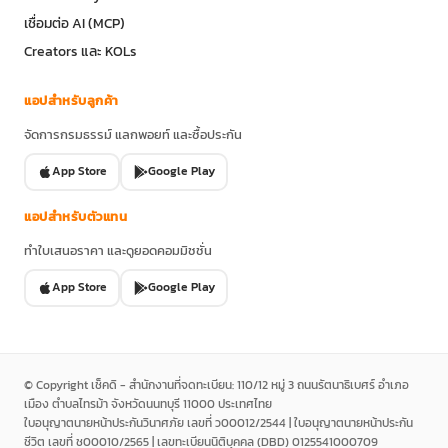
Insurance as a Service
API Gateway
เชื่อมต่อ AI (MCP)
Creators และ KOLs
แอปสำหรับลูกค้า
จัดการกรมธรรม์ แลกพอยท์ และซื้อประกัน
App Store
Google Play
แอปสำหรับตัวแทน
ทำใบเสนอราคา และดูยอดคอมมิชชั่น
App Store
Google Play
© Copyright เช็คดิ - สำนักงานที่จดทะเบียน: 110/12 หมู่ 3 ถนนรัตนาธิเบศร์ อำเภอ
เมือง ตำบลไทรม้า จังหวัดนนทบุรี 11000 ประเทศไทย