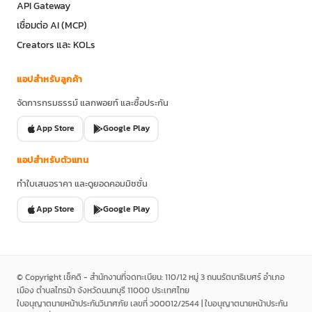
API Gateway
เชื่อมต่อ AI (MCP)
Creators และ KOLs
แอปสำหรับลูกค้า
จัดการกรมธรรม์ แลกพอยท์ และซื้อประกัน
App Store
Google Play
แอปสำหรับตัวแทน
ทำใบเสนอราคา และดูยอดคอมมิชชั่น
App Store
Google Play
© Copyright เช็คดิ - สำนักงานที่จดทะเบียน: 110/12 หมู่ 3 ถนนรัตนาธิเบศร์ อำเภอ
เมือง ตำบลไทรม้า จังหวัดนนทบุรี 11000 ประเทศไทย
ใบอนุญาตนายหน้าประกันวินาศภัย เลขที่ ว00012/2544 | ใบอนุญาตนายหน้าประกัน