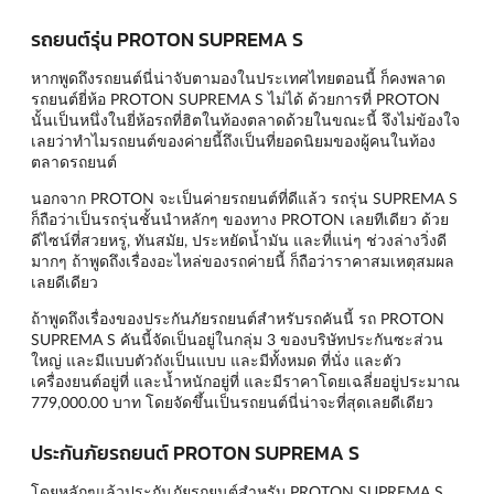
รถยนต์รุ่น PROTON SUPREMA S
หากพูดถึงรถยนต์นี่น่าจับตามองในประเทศไทยตอนนี้ ก็คงพลาด
รถยนต์ยี่ห้อ PROTON SUPREMA S ไม่ได้ ด้วยการที่ PROTON
นั้นเป็นหนึ่งในยี่ห้อรถที่ฮิตในท้องตลาดด้วยในขณะนี้ จึงไม่ข้องใจ
เลยว่าทำไมรถยนต์ของค่ายนี้ถึงเป็นที่ยอดนิยมของผู้คนในท้อง
ตลาดรถยนต์
นอกจาก PROTON จะเป็นค่ายรถยนต์ที่ดีแล้ว รถรุ่น SUPREMA S
ก็ถือว่าเป็นรถรุ่นชั้นนำหลักๆ ของทาง PROTON เลยทีเดียว ด้วย
ดีไซน์ที่สวยหรู, ทันสมัย, ประหยัดน้ำมัน และที่แน่ๆ ช่วงล่างวิ่งดี
มากๆ ถ้าพูดถึงเรื่องอะไหล่ของรถค่ายนี้ ก็ถือว่าราคาสมเหตุสมผล
เลยดีเดียว
ถ้าพูดถึงเรื่องของประกันภัยรถยนต์สำหรับรถคันนี้ รถ PROTON
SUPREMA S คันนี้จัดเป็นอยู่ในกลุ่ม 3 ของบริษัทประกันซะส่วน
ใหญ่ และมีแบบตัวถังเป็นแบบ และมีทั้งหมด ที่นั่ง และตัว
เครื่องยนต์อยู่ที่ และน้ำหนักอยู่ที่ และมีราคาโดยเฉลี่ยอยู่ประมาณ
779,000.00 บาท โดยจัดขึ้นเป็นรถยนต์นี่น่าจะที่สุดเลยดีเดียว
ประกันภัยรถยนต์ PROTON SUPREMA S
โดยหลักๆแล้วประกันภัยรถยนต์สำหรับ PROTON SUPREMA S