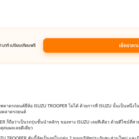
เช็คราคา
 1 นาที เปรียบเทียบฟรี
ลาดรถยนต์ยี่ห้อ ISUZU TROOPER ไม่ได้ ด้วยการที่ ISUZU นั้นเป็นหนึ่งในย
้องตลาดรถยนต์
ก็ถือว่าเป็นรถรุ่นชั้นนำหลักๆ ของทาง ISUZU เลยทีเดียว ด้วยดีไซน์ที่สวยหร
หตุสมผลเลยดีเดียว
UZU TROOPER คันนี้จัดเป็นอยู่ในกลุ่ม 2 ของบริษัทประกันซะส่วนใหญ่ และมีแ