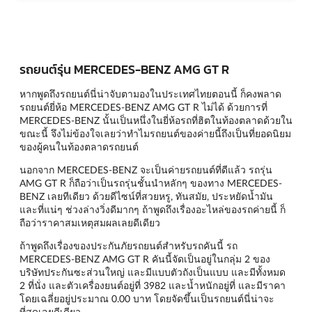
รถยนต์รุ่น MERCEDES-BENZ AMG GT R
หากพูดถึงรถยนต์นี่น่าจับตามองในประเทศไทยตอนนี้ ก็คงพลาด
รถยนต์ยี่ห้อ MERCEDES-BENZ AMG GT R ไม่ได้ ด้วยการที่
MERCEDES-BENZ นั้นเป็นหนึ่งในยี่ห้อรถที่ฮิตในท้องตลาดด้วยใน
ขณะนี้ จึงไม่ข้องใจเลยว่าทำไมรถยนต์ของค่ายนี้ถึงเป็นที่ยอดนิยม
ของผู้คนในท้องตลาดรถยนต์
นอกจาก MERCEDES-BENZ จะเป็นค่ายรถยนต์ที่ดีแล้ว รถรุ่น
AMG GT R ก็ถือว่าเป็นรถรุ่นชั้นนำหลักๆ ของทาง MERCEDES-
BENZ เลยทีเดียว ด้วยดีไซน์ที่สวยหรู, ทันสมัย, ประหยัดน้ำมัน
และที่แน่ๆ ช่วงล่างวิ่งดีมากๆ ถ้าพูดถึงเรื่องอะไหล่ของรถค่ายนี้ ก็
ถือว่าราคาสมเหตุสมผลเลยดีเดียว
ถ้าพูดถึงเรื่องของประกันภัยรถยนต์สำหรับรถคันนี้ รถ
MERCEDES-BENZ AMG GT R คันนี้จัดเป็นอยู่ในกลุ่ม 2 ของ
บริษัทประกันซะส่วนใหญ่ และมีแบบตัวถังเป็นแบบ และมีทั้งหมด
2 ที่นั่ง และตัวเครื่องยนต์อยู่ที่ 3982 และน้ำหนักอยู่ที่ และมีราคา
โดยเฉลี่ยอยู่ประมาณ 0.00 บาท โดยจัดขึ้นเป็นรถยนต์นี่น่าจะ
ที่สุดเลยดีเดียว