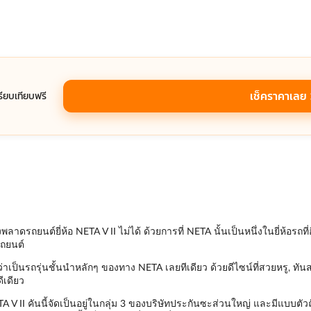
เช็คราคาเลย
ปรียบเทียบฟรี
าดรถยนต์ยี่ห้อ NETA V II ไม่ได้ ด้วยการที่ NETA นั้นเป็นหนึ่งในยี่ห้อรถ
รถยนต์
ว่าเป็นรถรุ่นชั้นนำหลักๆ ของทาง NETA เลยทีเดียว ด้วยดีไซน์ที่สวยหรู, ทันสม
ีเดียว
 V II คันนี้จัดเป็นอยู่ในกลุ่ม 3 ของบริษัทประกันซะส่วนใหญ่ และมีแบบตัวถังเ