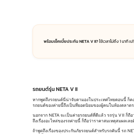
พร้อมเช็คเบี้ยประกัน NETA V II?
ใช้เวลาไม่ถึง 1 นาที เ
รถยนต์รุ่น NETA V II
หากพูดถึงรถยนต์นี่น่าจับตามองในประเทศไทยตอนนี้ ก็คงพล
รถยนต์ของค่ายนี้ถึงเป็นที่ยอดนิยมของผู้คนในท้องตลาด
นอกจาก NETA จะเป็นค่ายรถยนต์ที่ดีแล้ว รถรุ่น V II ก็ถือ
ถึงเรื่องอะไหล่ของรถค่ายนี้ ก็ถือว่าราคาสมเหตุสมผลเลยด
ถ้าพูดถึงเรื่องของประกันภัยรถยนต์สำหรับรถคันนี้ รถ NETA