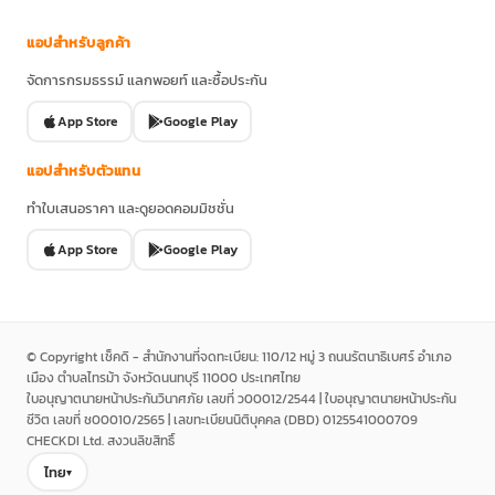
แอปสำหรับลูกค้า
จัดการกรมธรรม์ แลกพอยท์ และซื้อประกัน
App Store
Google Play
แอปสำหรับตัวแทน
ทำใบเสนอราคา และดูยอดคอมมิชชั่น
App Store
Google Play
© Copyright เช็คดิ - สำนักงานที่จดทะเบียน: 110/12 หมู่ 3 ถนนรัตนาธิเบศร์ อำเภอ
เมือง ตำบลไทรม้า จังหวัดนนทบุรี 11000 ประเทศไทย
ใบอนุญาตนายหน้าประกันวินาศภัย เลขที่ ว00012/2544 | ใบอนุญาตนายหน้าประกัน
ชีวิต เลขที่ ช00010/2565 | เลขทะเบียนนิติบุคคล (DBD) 0125541000709
CHECKDI Ltd. สงวนลิขสิทธิ์
ไทย