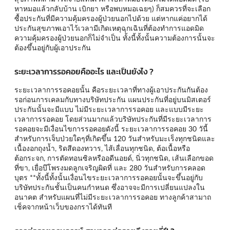
หาหมอแล้วกลับบ้าน เบิกยา หรือพบหมอเฉยๆ) ก็สมควรที่จะเลือก
ซื้อประกันที่มีความคุ้มครองผู้ป่วยนอกไปด้วย แต่หากแค่อยากได้
ประกันสุขภาพเอาไว้เวลามีเกิดเหตุฉุกเฉินที่ต้องทำการแอดมิด
ความคุ้มครองผู้ป่วยนอกก็ไม่จำเป็น ทั้งนี้ทั้งนั้นความต้องการนั้นจะ
ต้องขึ้นอยู่กับผู้เอาประกัน
ระยะเวลาการรอคอยคืออะไร และเป็นยังไง ?
ระยะเวลาการรอคอยนั้น คือระยะเวลาที่ทางผู้เอาประกันกันต้อง
รอก่อนการเคลมกับทางบริษัทประกัน แผนประกันที่อยู่บนมิสเตอร์
ประกันนั้นจะมีแบบ ไม่มีระยะเวลาการรอคอย และแบบมีระยะ
เวลาการรอคอย โดยส่วนมากแล้วบริษัทประกันที่มีระยะเวลาการ
รอคอยจะมีเงื่อนไขการรอคอยดังนี้ ระยะเวลาการรอคอย 30 วันี้
สำหรับการเจ็บป่วยใดๆที่เกิดขึ้น 120 วันสำหรับมะเร็งทุกชนิดและ
เนื้องอกถุงน้ำ, ริดสีดองทวาร, ไส้เลื่อนทุกชนิด, ต้อเนื้อหรือ
ต้อกระจก, การตัดทอนซิลหรืออดีนอยด์, นิ่วทุกชนิด, เส้นเลือกขอด
ที่ขา, เยื่อบึโพรงมดลูกเจริญผิดที่ และ 280 วันสำหรับการคลอด
บุตร **ทั้งนี้ทั้งนั้นเงื่อนไขระยะเวลาการรอคอยนั้นจะขึ้นอยู่กับ
บริษัทประกันชั้นเป็นคนกำหนด ซึ่งอาจจะมีการเปลี่ยนแปลงใน
อนาคต สำหรับแผนที่ไม่มีระยะเวลาการรอคอย ทางลูกค้าสามาถ
เช็คจากหน้าเว็บของกราได้ทันที