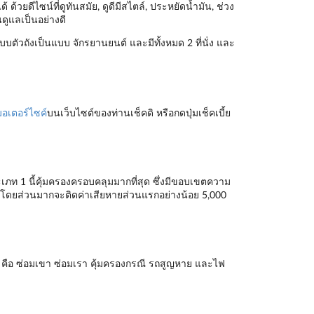
ด้วยดีไซน์ที่ดูทันสมัย, ดูดีมีสไตล์, ประหยัดน้ำมัน, ช่วง
นดูแลเป็นอย่างดี
บบตัวถังเป็นแบบ จักรยานยนต์ และมีทั้งหมด 2 ที่นั่ง และ
อเตอร์ไซค์
บนเว็บไซต์ของท่านเช็คดิ หรือกดปุ่มเช็คเบี้ย
ะเภท 1 นี้คุ้มครองครอบคลุมมากที่สุด ซึ่งมีขอบเขตความ
ั้นโดยส่วนมากจะติดค่าเสียหายส่วนแรกอย่างน้อย 5,000
 คือ ซ่อมเขา ซ่อมเรา คุ้มครองกรณี รถสูญหาย และไฟ