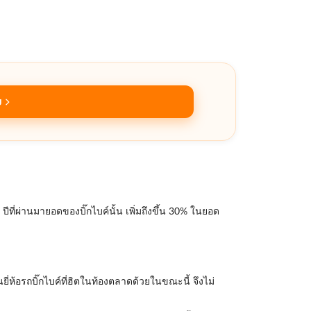
ย
ที่ผ่านมายอดของบิ๊กไบค์นั้น เพิ่มถึงขึ้น 30% ในยอด
่ห้อรถบิ๊กไบค์ที่ฮิตในท้องตลาดด้วยในขณะนี้ จึงไม่