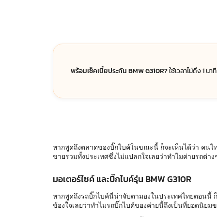
พร้อมเช็คเบี้ยประกัน BMW G310R?
ใช้เวลาไม่ถึง 1 นา
หากพูดถึงตลาดของบิ๊กไบค์ในขณะนี้ ก็จะเห็นได้ว่า คนไทย
ขายรวมทั้งประเทศซึ่งไม่แปลกใจเลยว่าทำไมค่ายรถต่าง
มอเตอร์ไซค์ และบิ๊กไบค์รุ่น BMW G310R
หากพูดถึงรถบิ๊กไบค์นี่น่าจับตามองในประเทศไทยตอนนี้ ก็
ข้องใจเลยว่าทำไมรถบิ๊กไบค์ของค่ายนี้ถึงเป็นที่ยอดนิยม