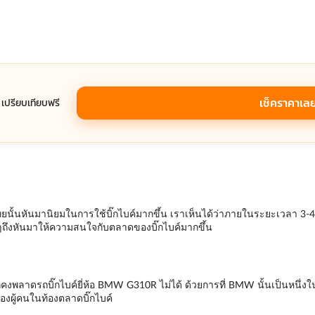
เช็คราคาเล
ที เปรียบเทียบฟรี
นั้นหันมานิยมในการใช้บิ๊กไบค์มากขึ้น เราเห็นได้ว่าภายในระยะเวลา 3-4 ปี
ๆถึงหันมาให้ความสนใจกับตลาดของบิ๊กไบค์มากขึ้น
คงพลาดรถบิ๊กไบค์ยี่ห้อ BMW G310R ไม่ได้ ด้วยการที่ BMW นั้นเป็นหนึ่งในยี
ของผู้คนในท้องตลาดบิ๊กไบค์