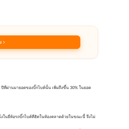
ย
ที่ผ่านมายอดของบิ๊กไบค์นั้น เพิ่มถึงขึ้น 30% ในยอด
ในยี่ห้อรถบิ๊กไบค์ที่ฮิตในท้องตลาดด้วยในขณะนี้ จึงไม่