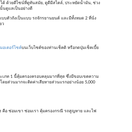
 ด้วยดีไซน์ที่ดูทันสมัย, ดูดีมีสไตล์, ประหยัดน้ำมัน, ช่วง
ั้นดูแลเป็นอย่างดี
แบบตัวถังเป็นแบบ รถจักรยานยนต์ และมีทั้งหมด 2 ที่นั่ง
ียว
มอเตอร์ไซค์
บนเว็บไซต์ของท่านเช็คดิ หรือกดปุ่มเช็คเบี้ย
ระเภท 1 นี้คุ้มครองครอบคลุมมากที่สุด ซึ่งมีขอบเขตความ
ั้นโดยส่วนมากจะติดค่าเสียหายส่วนแรกอย่างน้อย 5,000
ง คือ ซ่อมเขา ซ่อมเรา คุ้มครองกรณี รถสูญหาย และไฟ