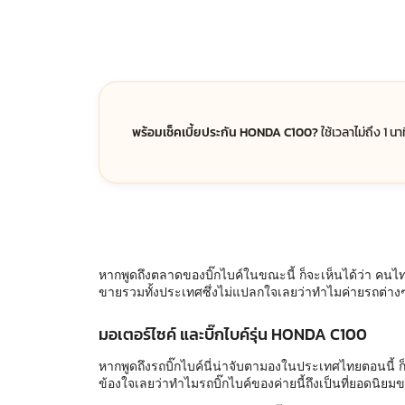
พร้อมเช็คเบี้ยประกัน HONDA C100?
ใช้เวลาไม่ถึง 1 น
หากพูดถึงตลาดของบิ๊กไบค์ในขณะนี้ ก็จะเห็นได้ว่า คนไทย
ขายรวมทั้งประเทศซึ่งไม่แปลกใจเลยว่าทำไมค่ายรถต่าง
มอเตอร์ไซค์ และบิ๊กไบค์รุ่น HONDA C100
หากพูดถึงรถบิ๊กไบค์นี่น่าจับตามองในประเทศไทยตอนนี้ ก็
ข้องใจเลยว่าทำไมรถบิ๊กไบค์ของค่ายนี้ถึงเป็นที่ยอดนิยม