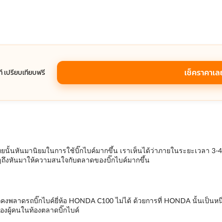
เช็คราคาเล
าที เปรียบเทียบฟรี
นั้นหันมานิยมในการใช้บิ๊กไบค์มากขึ้น เราเห็นได้ว่าภายในระยะเวลา 3-4 ปี
ๆถึงหันมาให้ความสนใจกับตลาดของบิ๊กไบค์มากขึ้น
คงพลาดรถบิ๊กไบค์ยี่ห้อ HONDA C100 ไม่ได้ ด้วยการที่ HONDA นั้นเป็นหนึ่ง
ของผู้คนในท้องตลาดบิ๊กไบค์