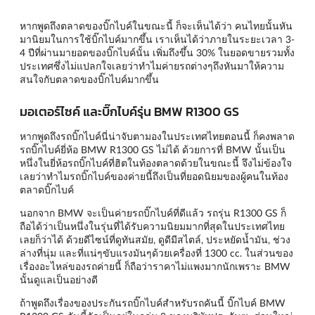
หากพูดถึงตลาดของบิ๊กไบค์ในขณะนี้ ก็จะเห็นได้ว่า คนไทยนั้นหัน
มานิยมในการใช้บิ๊กไบค์มากขึ้น เราเห็นได้ว่าภายในระยะเวลา 3-
4 ปีที่ผ่านมายอดของบิ๊กไบค์นั้น เพิ่มถึงขึ้น 30% ในยอดขายรวมทั้ง
ประเทศซึ่งไม่แปลกใจเลยว่าทำไมค่ายรถต่างๆถึงหันมาให้ความ
สนใจกับตลาดของบิ๊กไบค์มากขึ้น
มอเตอร์ไซค์ และบิ๊กไบค์รุ่น BMW R1300 GS
หากพูดถึงรถบิ๊กไบค์นี่น่าจับตามองในประเทศไทยตอนนี้ ก็คงพลาด
รถบิ๊กไบค์ยี่ห้อ BMW R1300 GS ไม่ได้ ด้วยการที่ BMW นั้นเป็น
หนึ่งในยี่ห้อรถบิ๊กไบค์ที่ฮิตในท้องตลาดด้วยในขณะนี้ จึงไม่ข้องใจ
เลยว่าทำไมรถบิ๊กไบค์ของค่ายนี้ถึงเป็นที่ยอดนิยมของผู้คนในท้อง
ตลาดบิ๊กไบค์
นอกจาก BMW จะเป็นค่ายรถบิ๊กไบค์ที่ดีแล้ว รถรุ่น R1300 GS ก็
ถือได้ว่าเป็นหนึ่งในรุ่นที่ได้รับความนิยมมากที่สุดในประเทศไทย
เลยก็ว่าได้ ด้วยดีไซน์ที่ดูทันสมัย, ดูดีมีสไตล์, ประหยัดน้ำมัน, ช่วง
ล่างที่นุ่ม และที่แน่ๆขับแรงมันๆด้วยเครื่องที่ 1300 cc. ในส่วนของ
เรื่องอะไหล่ของรถค่ายนี้ ก็ถือว่าราคาไม่แพงมากนักเพราะ BMW
นั้นดูแลเป็นอย่างดี
ถ้าพูดถึงเรื่องของประกันรถบิ๊กไบค์สำหรับรถคันนี้ บิ๊กไบค์ BMW