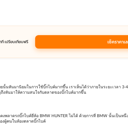
เช็คราคาเ
นาที เปรียบเทียบฟรี
นั้นหันมานิยมในการใช้บิ๊กไบค์มากขึ้น เราเห็นได้ว่าภายในระยะเวลา 3-4 ปี
ๆถึงหันมาให้ความสนใจกับตลาดของบิ๊กไบค์มากขึ้น
คงพลาดรถบิ๊กไบค์ยี่ห้อ BMW HUNTER ไม่ได้ ด้วยการที่ BMW นั้นเป็นหนึ่งใน
ของผู้คนในท้องตลาดบิ๊กไบค์