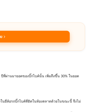
ลย
ที่ผ่านมายอดของบิ๊กไบค์นั้น เพิ่มถึงขึ้น 30% ในยอด
ยี่ห้อรถบิ๊กไบค์ที่ฮิตในท้องตลาดด้วยในขณะนี้ จึงไม่