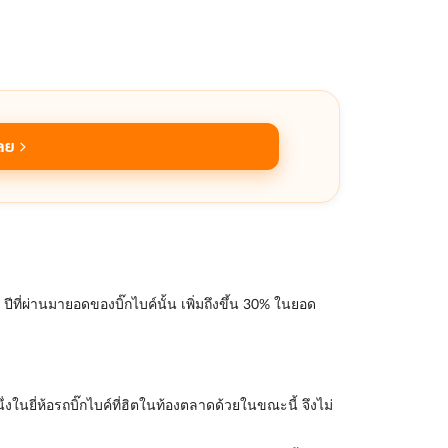
ลย
ที่ผ่านมายอดของบิ๊กไบค์นั้น เพิ่มถึงขึ้น 30% ในยอด
ในยี่ห้อรถบิ๊กไบค์ที่ฮิตในท้องตลาดด้วยในขณะนี้ จึงไม่