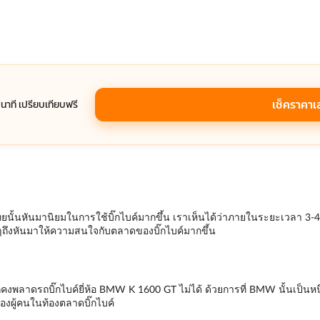
เช็คราคาเ
1 นาที เปรียบเทียบฟรี
นั้นหันมานิยมในการใช้บิ๊กไบค์มากขึ้น เราเห็นได้ว่าภายในระยะเวลา 3-4 ปี
ๆถึงหันมาให้ความสนใจกับตลาดของบิ๊กไบค์มากขึ้น
คงพลาดรถบิ๊กไบค์ยี่ห้อ BMW K 1600 GT ไม่ได้ ด้วยการที่ BMW นั้นเป็นหนึ่ง
ของผู้คนในท้องตลาดบิ๊กไบค์