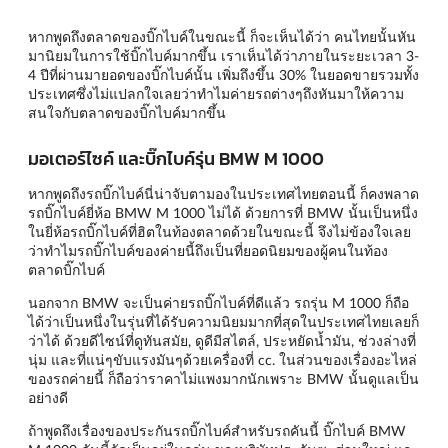
หากพูดถึงตลาดของบิ๊กไบค์ในขณะนี้ ก็จะเห็นได้ว่า คนไทยนั้นหัน
มานิยมในการใช้บิ๊กไบค์มากขึ้น เราเห็นได้ว่าภายในระยะเวลา 3-
4 ปีที่ผ่านมายอดของบิ๊กไบค์นั้น เพิ่มถึงขึ้น 30% ในยอดขายรวมทั้ง
ประเทศซึ่งไม่แปลกใจเลยว่าทำไมค่ายรถต่างๆถึงหันมาให้ความ
สนใจกับตลาดของบิ๊กไบค์มากขึ้น
มอเตอร์ไซค์ และบิ๊กไบค์รุ่น BMW M 1000
หากพูดถึงรถบิ๊กไบค์นี่น่าจับตามองในประเทศไทยตอนนี้ ก็คงพลาด
รถบิ๊กไบค์ยี่ห้อ BMW M 1000 ไม่ได้ ด้วยการที่ BMW นั้นเป็นหนึ่ง
ในยี่ห้อรถบิ๊กไบค์ที่ฮิตในท้องตลาดด้วยในขณะนี้ จึงไม่ข้องใจเลย
ว่าทำไมรถบิ๊กไบค์ของค่ายนี้ถึงเป็นที่ยอดนิยมของผู้คนในท้อง
ตลาดบิ๊กไบค์
นอกจาก BMW จะเป็นค่ายรถบิ๊กไบค์ที่ดีแล้ว รถรุ่น M 1000 ก็ถือ
ได้ว่าเป็นหนึ่งในรุ่นที่ได้รับความนิยมมากที่สุดในประเทศไทยเลยก็
ว่าได้ ด้วยดีไซน์ที่ดูทันสมัย, ดูดีมีสไตล์, ประหยัดน้ำมัน, ช่วงล่างที่
นุ่ม และที่แน่ๆขับแรงมันๆด้วยเครื่องที่ cc. ในส่วนของเรื่องอะไหล่
ของรถค่ายนี้ ก็ถือว่าราคาไม่แพงมากนักเพราะ BMW นั้นดูแลเป็น
อย่างดี
ถ้าพูดถึงเรื่องของประกันรถบิ๊กไบค์สำหรับรถคันนี้ บิ๊กไบค์ BMW