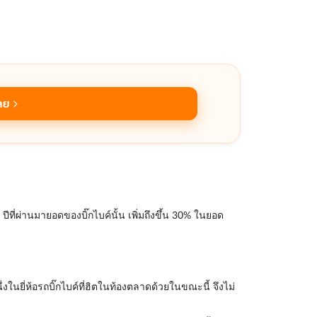
ลย
ที่ผ่านมายอดของบิ๊กไบค์นั้น เพิ่มถึงขึ้น 30% ในยอด
ในยี่ห้อรถบิ๊กไบค์ที่ฮิตในท้องตลาดด้วยในขณะนี้ จึงไม่