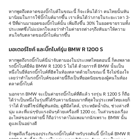
หากพูดถึงตลาดของบิ๊กไบค์ในขณะนี้ ก็จะเห็นได้ว่า คนไทยนั้นหัน
มานิยมในการใช้บิ๊กไบค์มากขึ้น เราเห็นได้ว่าภายในระยะเวลา 3-
4 ปีที่ผ่านมายอดของบิ๊กไบค์นั้น เพิ่มถึงขึ้น 30% ในยอดขายรวมทั้ง
ประเทศซึ่งไม่แปลกใจเลยว่าทำไมค่ายรถต่างๆถึงหันมาให้ความ
สนใจกับตลาดของบิ๊กไบค์มากขึ้น
มอเตอร์ไซค์ และบิ๊กไบค์รุ่น BMW R 1200 S
หากพูดถึงรถบิ๊กไบค์นี่น่าจับตามองในประเทศไทยตอนนี้ ก็คงพลาด
รถบิ๊กไบค์ยี่ห้อ BMW R 1200 S ไม่ได้ ด้วยการที่ BMW นั้นเป็น
หนึ่งในยี่ห้อรถบิ๊กไบค์ที่ฮิตในท้องตลาดด้วยในขณะนี้ จึงไม่ข้องใจ
เลยว่าทำไมรถบิ๊กไบค์ของค่ายนี้ถึงเป็นที่ยอดนิยมของผู้คนในท้อง
ตลาดบิ๊กไบค์
นอกจาก BMW จะเป็นค่ายรถบิ๊กไบค์ที่ดีแล้ว รถรุ่น R 1200 S ก็ถือ
ได้ว่าเป็นหนึ่งในรุ่นที่ได้รับความนิยมมากที่สุดในประเทศไทยเลยก็
ว่าได้ ด้วยดีไซน์ที่ดูทันสมัย, ดูดีมีสไตล์, ประหยัดน้ำมัน, ช่วงล่างที่
นุ่ม และที่แน่ๆขับแรงมันๆด้วยเครื่องที่ 1200 cc. ในส่วนของเรื่อง
อะไหล่ของรถค่ายนี้ ก็ถือว่าราคาไม่แพงมากนักเพราะ BMW นั้น
ดูแลเป็นอย่างดี
ถ้าพูดถึงเรื่องของประกันรถบิ๊กไบค์สำหรับรถคันนี้ บิ๊กไบค์ BMW R