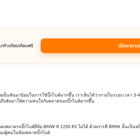
เช็คราคาเ
1 นาที เปรียบเทียบฟรี
นั้นหันมานิยมในการใช้บิ๊กไบค์มากขึ้น เราเห็นได้ว่าภายในระยะเวลา 3-4 ปี
ๆถึงหันมาให้ความสนใจกับตลาดของบิ๊กไบค์มากขึ้น
งพลาดรถบิ๊กไบค์ยี่ห้อ BMW R 1250 RS ไม่ได้ ด้วยการที่ BMW นั้นเป็นหนึ่ง
ของผู้คนในท้องตลาดบิ๊กไบค์