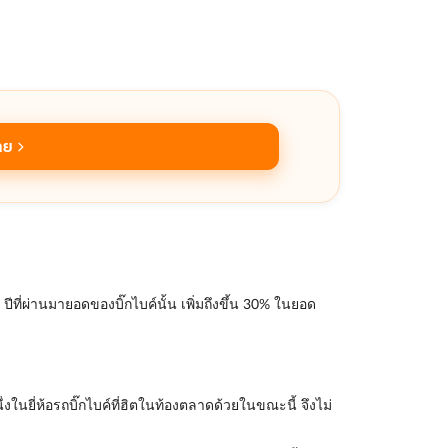
ลย
ที่ผ่านมายอดของบิ๊กไบค์นั้น เพิ่มถึงขึ้น 30% ในยอด
ในยี่ห้อรถบิ๊กไบค์ที่ฮิตในท้องตลาดด้วยในขณะนี้ จึงไม่