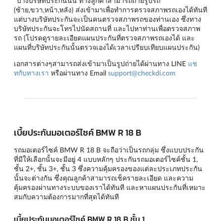
*บางบริษัทประกันนั้น ทางลูกค้าสามารถถ่ายรูปรถ
(ซ้าย,ขวา,หน้า,หลัง) ส่งเข้ามาเพื่อทำการตรวจสภาพรถเองได้ทันที
แต่บางบริษัทประกันจะเป็นคนตรวจสภาพรถของท่านเอง ซึ่งทาง
บริษัทประกันจะโทรไปนัดสถานที่ และไปหาท่านเพื่อตรวจสภาพ
รถ (โปรดดูรายละเอียดแผนประกันที่ตรวจสภาพรถเองได้ และ
แผนที่บริษัทประกันนั้นตรวจเองได้เวลาเปรียบเทียบแผนประกัน)
เอกสารต่างๆสามารถส่งเข้ามาเป็นรูปถ่ายได้ผ่านทาง LINE
แช
ทกับทางเรา
หรือผ่านทาง Email
support@checkdi.com
เบี้ยประกันมอเตอร์ไซค์ BMW R 18 B
รถมอเตอร์ไซค์ BMW R 18 B จะถือว่าเป็นรถกลุ่ม ซึ่งแบบประกัน
ที่มีให้เลือกนั้นจะมีอยู่ 4 แบบหลักๆ
ประกันรถมอเตอร์ไซค์ชั้น 1
,
ชั้น 2+
,
ชั้น 3+
,
ชั้น 3
ซึ่งความคุ้มครองของแต่ละประเภทประกัน
นั้นจะต่างกัน ซึ่งคุณลูกค้าสามารถเช็ครายละเอียด และความ
คุ้มครองผ่านทางระบบของเราได้ทันที และหาแผนประกันที่เหมาะ
สมกับความต้องการมากที่สุดได้ทันที
เบี้ยประกันมอเตอร์ไซค์ BMW R 18 B ชั้น 1