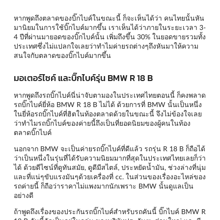
หากพูดถึงตลาดของบิ๊กไบค์ในขณะนี้ ก็จะเห็นได้ว่า คนไทยนั้นหัน
มานิยมในการใช้บิ๊กไบค์มากขึ้น เราเห็นได้ว่าภายในระยะเวลา 3-
4 ปีที่ผ่านมายอดของบิ๊กไบค์นั้น เพิ่มถึงขึ้น 30% ในยอดขายรวมทั้ง
ประเทศซึ่งไม่แปลกใจเลยว่าทำไมค่ายรถต่างๆถึงหันมาให้ความ
สนใจกับตลาดของบิ๊กไบค์มากขึ้น
มอเตอร์ไซค์ และบิ๊กไบค์รุ่น BMW R 18 B
หากพูดถึงรถบิ๊กไบค์นี่น่าจับตามองในประเทศไทยตอนนี้ ก็คงพลาด
รถบิ๊กไบค์ยี่ห้อ BMW R 18 B ไม่ได้ ด้วยการที่ BMW นั้นเป็นหนึ่ง
ในยี่ห้อรถบิ๊กไบค์ที่ฮิตในท้องตลาดด้วยในขณะนี้ จึงไม่ข้องใจเลย
ว่าทำไมรถบิ๊กไบค์ของค่ายนี้ถึงเป็นที่ยอดนิยมของผู้คนในท้อง
ตลาดบิ๊กไบค์
นอกจาก BMW จะเป็นค่ายรถบิ๊กไบค์ที่ดีแล้ว รถรุ่น R 18 B ก็ถือได้
ว่าเป็นหนึ่งในรุ่นที่ได้รับความนิยมมากที่สุดในประเทศไทยเลยก็ว่า
ได้ ด้วยดีไซน์ที่ดูทันสมัย, ดูดีมีสไตล์, ประหยัดน้ำมัน, ช่วงล่างที่นุ่ม
และที่แน่ๆขับแรงมันๆด้วยเครื่องที่ cc. ในส่วนของเรื่องอะไหล่ของ
รถค่ายนี้ ก็ถือว่าราคาไม่แพงมากนักเพราะ BMW นั้นดูแลเป็น
อย่างดี
ถ้าพูดถึงเรื่องของประกันรถบิ๊กไบค์สำหรับรถคันนี้ บิ๊กไบค์ BMW R