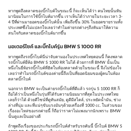
หากพูดถึงตลาดของบิ๊กไบค์ในขณะนี้ ก็จะเห็นได้ว่า คนไทยนั้นหัน
มานิยมในการใช้บิ๊กไบค์มากขึ้น เราเห็นได้ว่าภายในระยะเวลา 3-
4 ปีที่ผ่านมายอดของบิ๊กไบค์นั้น เพิ่มถึงขึ้น 30% ในยอดขายรวมทั้ง
ประเทศซึ่งไม่แปลกใจเลยว่าทำไมค่ายรถต่างๆถึงหันมาให้ความ
สนใจกับตลาดของบิ๊กไบค์มากขึ้น
มอเตอร์ไซค์ และบิ๊กไบค์รุ่น BMW S 1000 RR
หากพูดถึงรถบิ๊กไบค์นี่น่าจับตามองในประเทศไทยตอนนี้ ก็คงพลาด
รถบิ๊กไบค์ยี่ห้อ BMW S 1000 RR ไม่ได้ ด้วยการที่ BMW นั้นเป็น
หนึ่งในยี่ห้อรถบิ๊กไบค์ที่ฮิตในท้องตลาดด้วยในขณะนี้ จึงไม่ข้องใจ
เลยว่าทำไมรถบิ๊กไบค์ของค่ายนี้ถึงเป็นที่ยอดนิยมของผู้คนในท้อง
ตลาดบิ๊กไบค์
นอกจาก BMW จะเป็นค่ายรถบิ๊กไบค์ที่ดีแล้ว รถรุ่น S 1000 RR ก็
ถือได้ว่าเป็นหนึ่งในรุ่นที่ได้รับความนิยมมากที่สุดในประเทศไทย
เลยก็ว่าได้ ด้วยดีไซน์ที่ดูทันสมัย, ดูดีมีสไตล์, ประหยัดน้ำมัน, ช่วง
ล่างที่นุ่ม และที่แน่ๆขับแรงมันๆด้วยเครื่องที่ 1000 cc. ในส่วนของ
เรื่องอะไหล่ของรถค่ายนี้ ก็ถือว่าราคาไม่แพงมากนักเพราะ BMW
นั้นดูแลเป็นอย่างดี
ถ้าพูดถึงเรื่องของประกันรถบิ๊กไบค์สำหรับรถคันนี้ บิ๊กไบค์ BMW S