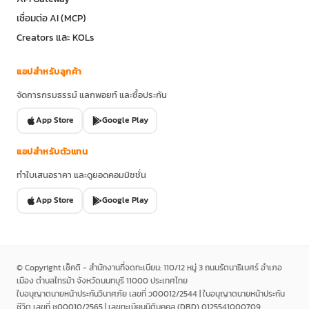
เชื่อมต่อ AI (MCP)
Creators และ KOLs
แอปสำหรับลูกค้า
จัดการกรมธรรม์ แลกพอยท์ และซื้อประกัน
App Store
Google Play
แอปสำหรับตัวแทน
ทำใบเสนอราคา และดูยอดคอมมิชชั่น
App Store
Google Play
© Copyright เช็คดิ - สำนักงานที่จดทะเบียน: 110/12 หมู่ 3 ถนนรัตนาธิเบศร์ อำเภอ
เมือง ตำบลไทรม้า จังหวัดนนทบุรี 11000 ประเทศไทย
ใบอนุญาตนายหน้าประกันวินาศภัย เลขที่ ว00012/2544 | ใบอนุญาตนายหน้าประกัน
ชีวิต เลขที่ ช00010/2565 | เลขทะเบียนนิติบุคคล (DBD) 0125541000709