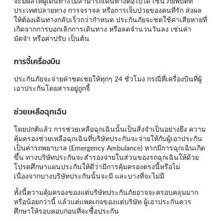
จะมีผลให้ผู้เดินทางไม่สามารถเดินทางต่อไปได้ เช่น ภัยพิบัติที่
ประเทศปลายทาง การจราจล หรือการเจ็บป่วยของคนที่รัก ส่งผล
ให้ต้องเดินทางกลับเร็วกว่ากำหนด ประกันภัยจะชดใช้ค่าเสียหายที่
เกิดจากการบอกเลิกการเดินทาง หรือลดจำนวนวันลง เช่นค่า
มัดจำ หรือค่าปรับ เป็นต้น
การจี้เครื่องบิน
ประกันภัยจะจ่ายค่าชดเชยให้ทุกๆ 24 ชั่วโมง กรณีที่เครื่องบินที่ผู้
เอาประกันโดยสารอยู่ถูกจี้
ช่วยเหลือฉุกเฉิน
โดยปกติแล้ว การช่วยเหลือฉุกเฉินนั้นเป็นสิ่งจำเป็นอย่างยึง ความ
คุ้มครองช่วยเหลือฉุกเฉินที่บริษัทประกันจะจ่ายให้กับผู้เอาประกัน
เป็นค่ารถพยาบาล (Emergency Ambulance) หากมีการฉุกเฉินเกิด
ขึ้น ทางบริษัทประกันจะสำรองจ่ายในส่วนของรถฉุกเฉินให้ด้วย
โปรดศึกษาแผนประกันให้ดีว่ามีการคุ้มครองตรงนี้หรือไม่
เนื่องจากบางบริษัทประกันนั้นจะมี และบางที่จะไม่มี
ทั้งนี้ความคุ้มครองของแต่บริษัทประกันภัยอาจจะครอบคลุมมาก
หรือน้อยกว่านี้ แล้วแต่แพคเกจของแต่บริษัท ผู้เอาประกันควร
ศึกษาให้รอบคอบก่อนที่จะซื้อประกัน