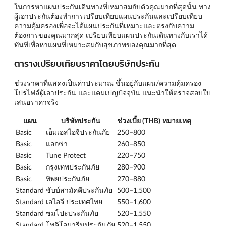
ในการหาแผนประกันเดินทางที่เหมาสมกับตัวคุณมากที่สุดนั้น ทาง
ผู้เอาประกันต้องทำการเปรียบเทียบแผนประกันและเปรียบเทียบ
ความคุ้มครองเพื่อจะได้แผนประกันที่เหมาะและตรงกับความ
ต้องการของคุณมากสุด เปรียบเทียบแผนประกันเดินทางกับเราได้
ทันทีเพื่อหาแผนที่เหมาะสมกับสุขภาพของคุณมากที่สุด
ตารางเปรียบเทียบราคาโดยบริษัทประกัน
ช่วงราคาที่แสดงเป็นค่าประมาณ ขึ้นอยู่กับแผน/ความคุ้มครอง
โปรไฟล์ผู้เอาประกัน และแคมเปญปัจจุบัน แนะนำให้ตรวจสอบใบ
เสนอราคาจริง
แผน
บริษัทประกัน
ช่วงเบี้ย (THB)
หมายเหตุ
Basic
เอ็มเอสไอจีประกันภัย
250–800
Basic
แอกซ่า
260–850
Basic
Tune Protect
220–750
Basic
กรุงเทพประกันภัย
280–900
Basic
ทิพยประกันภัย
270–880
Standard
ชับบ์สามัคคีประกันภัย
500–1,500
Standard
เอไอจี ประเทศไทย
550–1,600
Standard
ซมโปะประกันภัย
520–1,550
Standard
โทคิโอมารีนประกันภัย
520–1,550