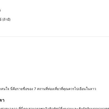
ม
(ถ้ามี)
นใจ นี่คือรายชื่อของ 7 สถานที่ท่องเที่ยวที่คุณควรไปเยือนในลาว
ตา
าสนาลาว ที่นี่คุณสามารถชมวิวทิวทัศน์ที่งดงามและสัมผัสกับบรรยากาศศ