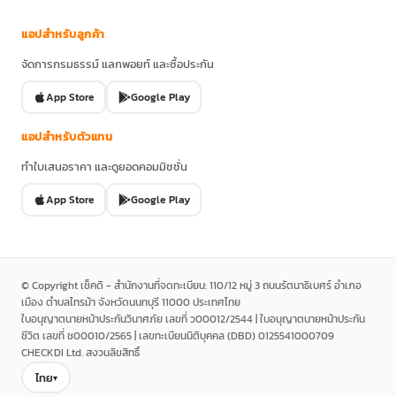
แอปสำหรับลูกค้า
จัดการกรมธรรม์ แลกพอยท์ และซื้อประกัน
App Store
Google Play
แอปสำหรับตัวแทน
ทำใบเสนอราคา และดูยอดคอมมิชชั่น
App Store
Google Play
© Copyright เช็คดิ - สำนักงานที่จดทะเบียน: 110/12 หมู่ 3 ถนนรัตนาธิเบศร์ อำเภอ
เมือง ตำบลไทรม้า จังหวัดนนทบุรี 11000 ประเทศไทย
ใบอนุญาตนายหน้าประกันวินาศภัย เลขที่ ว00012/2544 | ใบอนุญาตนายหน้าประกัน
ชีวิต เลขที่ ช00010/2565 | เลขทะเบียนนิติบุคคล (DBD) 0125541000709
CHECKDI Ltd. สงวนลิขสิทธิ์
ไทย