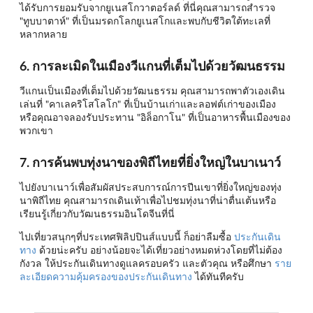
ได้รับการยอมรับจากยูเนสโกวาตอร์ลด์ ที่นี่คุณสามารถสำรวจ
"ทูบบาตาห์" ที่เป็นมรดกโลกยูเนสโกและพบกับชีวิตใต้ทะเลที่
หลากหลาย
6. การละเมิดในเมืองวีแกนที่เต็มไปด้วยวัฒนธรรม
วีแกนเป็นเมืองที่เต็มไปด้วยวัฒนธรรม คุณสามารถพาตัวเองเดิน
เล่นที่ "คาเลคริโสโลโก" ที่เป็นบ้านเก่าและลอฟต์เก่าของเมือง
หรือคุณอาจลองรับประทาน "อิล็อกาโน" ที่เป็นอาหารพื้นเมืองของ
พวกเขา
7. การค้นพบทุ่งนาของพิถีไทยที่ยิ่งใหญ่ในบาเนาว์
ไปยังบาเนาว์เพื่อสัมผัสประสบการณ์การปีนเขาที่ยิ่งใหญ่ของทุ่ง
นาพิถีไทย คุณสามารถเดินเท้าเพื่อไปชมทุ่งนาที่น่าตื่นเต้นหรือ
เรียนรู้เกี่ยวกับวัฒนธรรมอินโดจีนที่นี่
ไปเที่ยวสนุกๆที่ประเทศฟิลิปปินส์แบบนี้ ก็อย่าลืมซื้อ
ประกันเดิน
ทาง
ด้วยน่ะครับ อย่างน้อยจะได้เที่ยวอย่างหมดห่วงโดยที่ไม่ต้อง
กังวล ให้ประกันเดินทางดูแลครอบครัว และตัวคุณ หรือศึกษา
ราย
ละเอียดความคุ้มครองของประกันเดินทาง
ได้ทันทีครับ