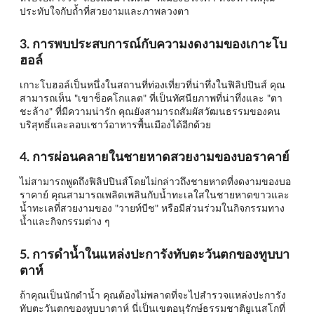
ประทับใจกับถ้ำที่สวยงามและภาพลวงตา
3. การพบประสบการณ์กับความงดงามของเกาะโบ
ฮอล์
เกาะโบฮอล์เป็นหนึ่งในสถานที่ท่องเที่ยวที่น่าทึ่งในฟิลิปปินส์ คุณ
สามารถเห็น "เขาช็อคโกแลต" ที่เป็นทัศนียภาพที่น่าทึ่งและ "ตา
ชะล้าง" ที่มีความน่ารัก คุณยังสามารถสัมผัสวัฒนธรรมของคน
บริสุทธิ์และลอบเชาว์อาหารพื้นเมืองได้อีกด้วย
4. การผ่อนคลายในชายหาดสวยงามของบอราคาย์
ไม่สามารถพูดถึงฟิลิปปินส์โดยไม่กล่าวถึงชายหาดที่งดงามของบอ
ราคาย์ คุณสามารถเพลิดเพลินกับน้ำทะเลใสในชายหาดขาวและ
น้ำทะเลที่สวยงามของ "วายท์บีช" หรือมีส่วนร่วมในกิจกรรมทาง
น้ำและกิจกรรมต่าง ๆ
5. การดำน้ำในแหล่งปะการังทับตะวันตกของทูบบา
ตาห์
ถ้าคุณเป็นนักดำน้ำ คุณต้องไม่พลาดที่จะไปสำรวจแหล่งปะการัง
ทับตะวันตกของทูบบาตาห์ นี่เป็นเขตอนุรักษ์ธรรมชาติยูเนสโกที่