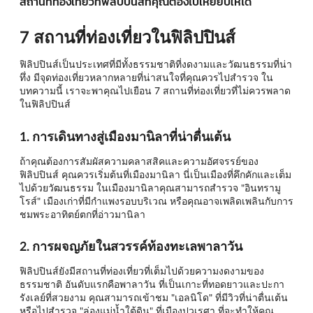
สถานที่ท่องเที่ยวที่ฟิลิปปินส์ที่คุณต้องไปเหยียบให้ได้
7 สถานที่ท่องเที่ยวในฟิลิปปินส์
ฟิลิปปินส์เป็นประเทศที่มีทั้งธรรมชาติที่งดงามและวัฒนธรรมที่น่า
ทึ่ง มีจุดท่องเที่ยวหลากหลายที่น่าสนใจที่คุณควรไปสำรวจ ใน
บทความนี้ เราจะพาคุณไปเยือน 7 สถานที่ท่องเที่ยวที่ไม่ควรพลาด
ในฟิลิปปินส์
1. การเดินทางสู่เมืองมานิลาที่น่าตื่นเต้น
ถ้าคุณต้องการสัมผัสความคลาสสิคและความอัศจรรย์ของ
ฟิลิปปินส์ คุณควรเริ่มต้นที่เมืองมานิลา นี่เป็นเมืองที่คึกคักและเต็ม
ไปด้วยวัฒนธรรม ในเมืองมานิลาคุณสามารถสำรวจ "อินทรามู
โรส์" เมืองเก่าที่มีกำแพงรอบบริเวณ หรือคุณอาจเพลิดเพลินกับการ
ชมพระอาทิตย์ตกที่อ่าวมานิลา
2. การผจญภัยในสวรรค์ท้องทะเลพาลาวัน
ฟิลิปปินส์ยังมีสถานที่ท่องเที่ยวที่เต็มไปด้วยความงดงามของ
ธรรมชาติ อันดับแรกคือพาลาวัน ที่เป็นเกาะที่ทอดยาวและปะกา
รังเลย์ที่สวยงาม คุณสามารถเข้าชม "เอลนิโด" ที่มีวิวที่น่าตื่นเต้น
หรือไปสำรวจ "ล่องแม่น้ำใต้ดิน" ที่เมืองปวเรศา ที่จะทำให้คุณ