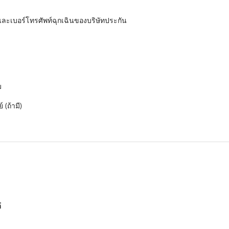
ละเบอร์โทรศัพท์ฉุกเฉินของบริษัทประกัน
ม
(ถ้ามี)
้