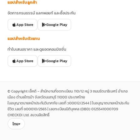
แอปสำหรับลูกค้า
จัดการกรมธรรม์ แลกพอยท์ และซื้อประกัน
App Store
Google Play
แอปสำหรับตัวแทน
ทำใบเสนอราคา และดูยอดคอมมิชชั่น
App Store
Google Play
© Copyright เช็คดิ - สำนักงานที่จดทะเบียน: 110/12 หมู่ 3 ถนนรัตนาธิเบศร์ อำเภอ
เมือง ตำบลไทรม้า จังหวัดนนทบุรี 11000 ประเทศไทย
ใบอนุญาตนายหน้าประกันวินาศภัย เลขที่ ว00012/2544 | ใบอนุญาตนายหน้าประกัน
ชีวิต เลขที่ ช00010/2565 | เลขทะเบียนนิติบุคคล (DBD) 0125541000709
CHECKDI Ltd. สงวนลิขสิทธิ์
ไทย