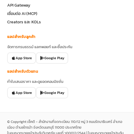
API Gateway
เชื่อมต่อ AI (MCP)
Creators และ KOLs
แอปสำหรับลูกค้า
จัดการกรมธรรม์ แลกพอยท์ และซื้อประกัน
App Store
Google Play
แอปสำหรับตัวแทน
ทำใบเสนอราคา และดูยอดคอมมิชชั่น
App Store
Google Play
© Copyright เช็คดิ - สำนักงานที่จดทะเบียน: 110/12 หมู่ 3 ถนนรัตนาธิเบศร์ อำเภอ
เมือง ตำบลไทรม้า จังหวัดนนทบุรี 11000 ประเทศไทย
ใบอนุญาตนายหน้าประกันวินาศภัย เลขที่ ว00012/2544 | ใบอนุญาตนายหน้าประกัน