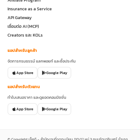
Affiliate Program
Insurance as a Service
API Gateway
เชื่อมต่อ AI (MCP)
Creators และ KOLs
แอปสำหรับลูกค้า
จัดการกรมธรรม์ แลกพอยท์ และซื้อประกัน
App Store
Google Play
แอปสำหรับตัวแทน
ทำใบเสนอราคา และดูยอดคอมมิชชั่น
App Store
Google Play
© Copyright เช็คดิ - สำนักงานที่จดทะเบียน: 110/12 หมู่ 3 ถนนรัตนาธิเบศร์ อำเภอ