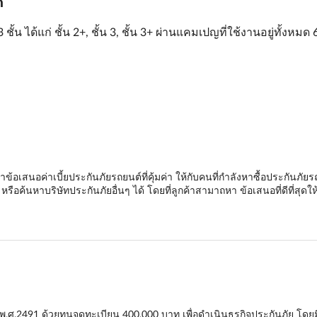
ิ
ั้น ได้แก่ ชั้น 2+, ชั้น 3, ชั้น 3+ ผ่านแคมเปญที่ใช้งานอยู่ทั้
จะนำข้อเสนอค่าเบี้ยประกันภัยรถยนต์ที่คุ้มค่า ให้กับคนที่กำลังหาซื้อประกั
อค้นหาบริษัทประกันภัยอื่นๆ ได้ โดยที่ลูกค้าสามาถหา ข้อเสนอที่ดีที่สุดใ
ี พ.ศ.2491 ด้วยทุนจดทะเบียน 400,000 บาท เพื่อดำเนินธุรกิจประกันภัย โดยมี ด