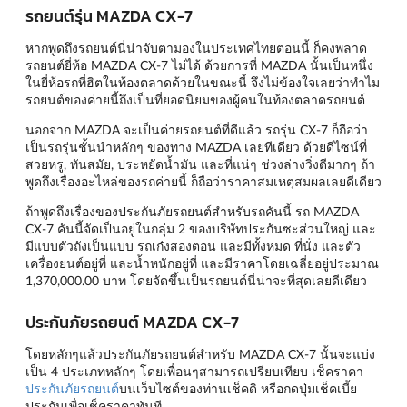
รถยนต์รุ่น MAZDA CX-7
หากพูดถึงรถยนต์นี่น่าจับตามองในประเทศไทยตอนนี้ ก็คงพลาด
รถยนต์ยี่ห้อ MAZDA CX-7 ไม่ได้ ด้วยการที่ MAZDA นั้นเป็นหนึ่ง
ในยี่ห้อรถที่ฮิตในท้องตลาดด้วยในขณะนี้ จึงไม่ข้องใจเลยว่าทำไม
รถยนต์ของค่ายนี้ถึงเป็นที่ยอดนิยมของผู้คนในท้องตลาดรถยนต์
นอกจาก MAZDA จะเป็นค่ายรถยนต์ที่ดีแล้ว รถรุ่น CX-7 ก็ถือว่า
เป็นรถรุ่นชั้นนำหลักๆ ของทาง MAZDA เลยทีเดียว ด้วยดีไซน์ที่
สวยหรู, ทันสมัย, ประหยัดน้ำมัน และที่แน่ๆ ช่วงล่างวิ่งดีมากๆ ถ้า
พูดถึงเรื่องอะไหล่ของรถค่ายนี้ ก็ถือว่าราคาสมเหตุสมผลเลยดีเดียว
ถ้าพูดถึงเรื่องของประกันภัยรถยนต์สำหรับรถคันนี้ รถ MAZDA
CX-7 คันนี้จัดเป็นอยู่ในกลุ่ม 2 ของบริษัทประกันซะส่วนใหญ่ และ
มีแบบตัวถังเป็นแบบ รถเก๋งสองตอน และมีทั้งหมด ที่นั่ง และตัว
เครื่องยนต์อยู่ที่ และน้ำหนักอยู่ที่ และมีราคาโดยเฉลี่ยอยู่ประมาณ
1,370,000.00 บาท โดยจัดขึ้นเป็นรถยนต์นี่น่าจะที่สุดเลยดีเดียว
ประกันภัยรถยนต์ MAZDA CX-7
โดยหลักๆแล้วประกันภัยรถยนต์สำหรับ MAZDA CX-7 นั้นจะแบ่ง
เป็น 4 ประเภทหลักๆ โดยเพื่อนๆสามารถเปรียบเทียบ เช็คราคา
ประกันภัยรถยนต์
บนเว็บไซต์ของท่านเช็คดิ หรือกดปุ่มเช็คเบี้ย
ประกันเพื่อเช็คราคาทันที