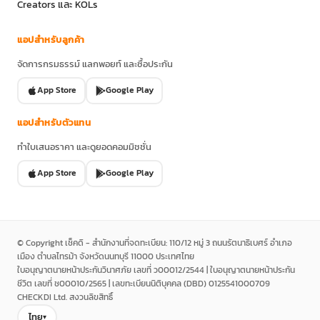
Creators และ KOLs
แอปสำหรับลูกค้า
จัดการกรมธรรม์ แลกพอยท์ และซื้อประกัน
App Store
Google Play
แอปสำหรับตัวแทน
ทำใบเสนอราคา และดูยอดคอมมิชชั่น
App Store
Google Play
© Copyright เช็คดิ - สำนักงานที่จดทะเบียน: 110/12 หมู่ 3 ถนนรัตนาธิเบศร์ อำเภอ
เมือง ตำบลไทรม้า จังหวัดนนทบุรี 11000 ประเทศไทย
ใบอนุญาตนายหน้าประกันวินาศภัย เลขที่ ว00012/2544 | ใบอนุญาตนายหน้าประกัน
ชีวิต เลขที่ ช00010/2565 | เลขทะเบียนนิติบุคคล (DBD) 0125541000709
CHECKDI Ltd. สงวนลิขสิทธิ์
ไทย