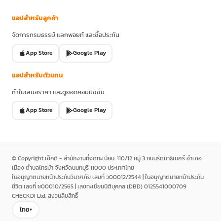
แอปสำหรับลูกค้า
จัดการกรมธรรม์ แลกพอยท์ และซื้อประกัน
App Store
Google Play
แอปสำหรับตัวแทน
ทำใบเสนอราคา และดูยอดคอมมิชชั่น
App Store
Google Play
© Copyright เช็คดิ - สำนักงานที่จดทะเบียน: 110/12 หมู่ 3 ถนนรัตนาธิเบศร์ อำเภอ
เมือง ตำบลไทรม้า จังหวัดนนทบุรี 11000 ประเทศไทย
ใบอนุญาตนายหน้าประกันวินาศภัย เลขที่ ว00012/2544 | ใบอนุญาตนายหน้าประกัน
ชีวิต เลขที่ ช00010/2565 | เลขทะเบียนนิติบุคคล (DBD) 0125541000709
CHECKDI Ltd. สงวนลิขสิทธิ์
ไทย