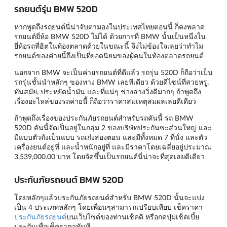
รถยนต์รุ่น BMW 520D
หากพูดถึงรถยนต์นี่น่าจับตามองในประเทศไทยตอนนี้ ก็คงพลาด
รถยนต์ยี่ห้อ BMW 520D ไม่ได้ ด้วยการที่ BMW นั้นเป็นหนึ่งใน
ยี่ห้อรถที่ฮิตในท้องตลาดด้วยในขณะนี้ จึงไม่ข้องใจเลยว่าทำไม
รถยนต์ของค่ายนี้ถึงเป็นที่ยอดนิยมของผู้คนในท้องตลาดรถยนต์
นอกจาก BMW จะเป็นค่ายรถยนต์ที่ดีแล้ว รถรุ่น 520D ก็ถือว่าเป็น
รถรุ่นชั้นนำหลักๆ ของทาง BMW เลยทีเดียว ด้วยดีไซน์ที่สวยหรู,
ทันสมัย, ประหยัดน้ำมัน และที่แน่ๆ ช่วงล่างวิ่งดีมากๆ ถ้าพูดถึง
เรื่องอะไหล่ของรถค่ายนี้ ก็ถือว่าราคาสมเหตุสมผลเลยดีเดียว
ถ้าพูดถึงเรื่องของประกันภัยรถยนต์สำหรับรถคันนี้ รถ BMW
520D คันนี้จัดเป็นอยู่ในกลุ่ม 2 ของบริษัทประกันซะส่วนใหญ่ และ
มีแบบตัวถังเป็นแบบ รถเก๋งสองตอน และมีทั้งหมด 7 ที่นั่ง และตัว
เครื่องยนต์อยู่ที่ และน้ำหนักอยู่ที่ และมีราคาโดยเฉลี่ยอยู่ประมาณ
3,539,000.00 บาท โดยจัดขึ้นเป็นรถยนต์นี่น่าจะที่สุดเลยดีเดียว
ประกันภัยรถยนต์ BMW 520D
โดยหลักๆแล้วประกันภัยรถยนต์สำหรับ BMW 520D นั้นจะแบ่ง
เป็น 4 ประเภทหลักๆ โดยเพื่อนๆสามารถเปรียบเทียบ เช็คราคา
ประกันภัยรถยนต์
บนเว็บไซต์ของท่านเช็คดิ หรือกดปุ่มเช็คเบี้ย
ประกันเพื่อเช็คราคาทันที