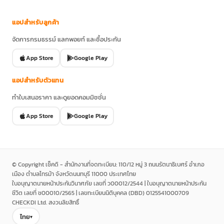
แอปสำหรับลูกค้า
จัดการกรมธรรม์ แลกพอยท์ และซื้อประกัน
App Store
Google Play
แอปสำหรับตัวแทน
ทำใบเสนอราคา และดูยอดคอมมิชชั่น
App Store
Google Play
© Copyright เช็คดิ - สำนักงานที่จดทะเบียน: 110/12 หมู่ 3 ถนนรัตนาธิเบศร์ อำเภอ
เมือง ตำบลไทรม้า จังหวัดนนทบุรี 11000 ประเทศไทย
ใบอนุญาตนายหน้าประกันวินาศภัย เลขที่ ว00012/2544 | ใบอนุญาตนายหน้าประกัน
ชีวิต เลขที่ ช00010/2565 | เลขทะเบียนนิติบุคคล (DBD) 0125541000709
CHECKDI Ltd. สงวนลิขสิทธิ์
ไทย