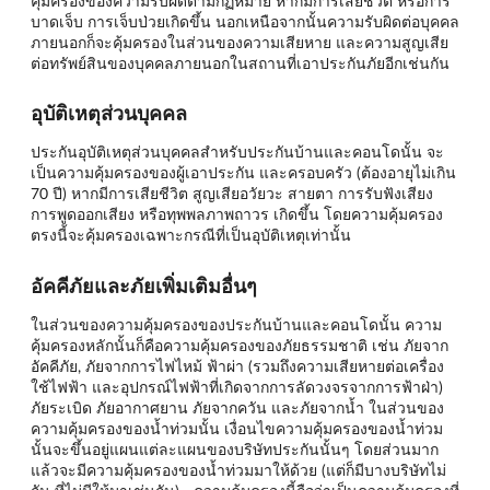
คุ้มครองของความรับผิดตามกฏหมาย หากมีการเสียชีวิต หรือการ
บาดเจ็บ การเจ็บป่วยเกิดขึ้น นอกเหนือจากนั้นความรับผิดต่อบุคคล
ภายนอกก็จะคุ้มครองในส่วนของความเสียหาย และความสูญเสีย
ต่อทรัพย์สินของบุคคลภายนอกในสถานที่เอาประกันภัยอีกเช่นกัน
อุบัติเหตุส่วนบุคคล
ประกันอุบัติเหตุส่วนบุคคลสำหรับประกันบ้านและคอนโดนั้น จะ
เป็นความคุ้มครองของผู้เอาประกัน และครอบครัว (ต้องอายุไม่เกิน
70 ปี) หากมีการเสียชีวิต สูญเสียอวัยวะ สายตา การรับฟังเสียง
การพูดออกเสียง หรือทุพพลภาพถาวร เกิดขึ้น โดยความคุ้มครอง
ตรงนี้จะคุ้มครองเฉพาะกรณีที่เป็นอุบัติเหตุเท่านั้น
อัคคีภัยและภัยเพิ่มเติมอื่นๆ
ในส่วนของความคุ้มครองของประกันบ้านและคอนโดนั้น ความ
คุ้มครองหลักนั้นก็คือความคุ้มครองของภัยธรรมชาติ เช่น ภัยจาก
อัคคีภัย, ภัยจากการไฟไหม้ ฟ้าผ่า (รวมถึงความเสียหายต่อเครื่อง
ใช้ไฟฟ้า และอุปกรณ์ไฟฟ้าที่เกิดจากการลัดวงจรจากการฟ้าฝ่า)
ภัยระเบิด ภัยอากาศยาน ภัยจากควัน และภัยจากน้ำ ในส่วนของ
ความคุ้มครองของน้ำท่วมนั้น เงื่อนไขความคุ้มครองของน้ำท่วม
นั้นจะขึ้นอยู่แผนแต่ละแผนของบริษัทประกันนั้นๆ โดยส่วนมาก
แล้วจะมีความคุ้มครองของน้ำท่วมมาให้ด้วย (แต่ก็มีบางบริษัทไม่