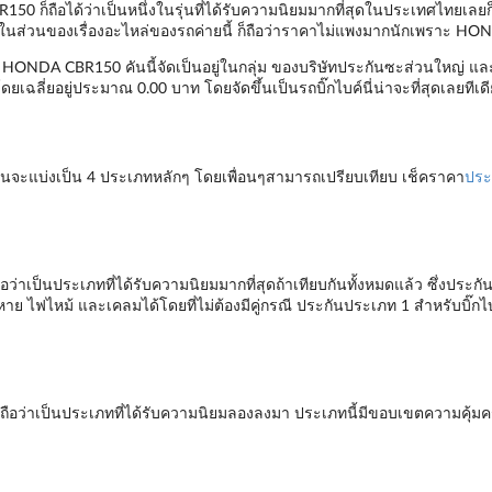
0 ก็ถือได้ว่าเป็นหนึ่งในรุ่นที่ได้รับความนิยมมากที่สุดในประเทศไทยเลยก็ว่าไ
 cc. ในส่วนของเรื่องอะไหล่ของรถค่ายนี้ ก็ถือว่าราคาไม่แพงมากนักเพราะ HON
บค์ HONDA CBR150 คันนี้จัดเป็นอยู่ในกลุ่ม ของบริษัทประกันซะส่วนใหญ่ และ
โดยเฉลี่ยอยู่ประมาณ 0.00 บาท โดยจัดขึ้นเป็นรถบิ๊กไบค์นี่น่าจะที่สุดเลยทีเด
นจะแบ่งเป็น 4 ประเภทหลักๆ โดยเพื่อนๆสามารถเปรียบเทียบ เช็คราคา
ประ
าเป็นประเภทที่ได้รับความนิยมมากที่สุดถ้าเทียบกันทั้งหมดแล้ว ซึ่งประกัน
หาย ไฟไหม้ และเคลมได้โดยที่ไม่ต้องมีคู่กรณี ประกันประเภท 1 สำหรับบิ๊ก
ือว่าเป็นประเภทที่ได้รับความนิยมลองลงมา ประเภทนี้มีขอบเขตความคุ้มค