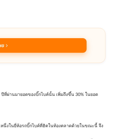
ลย
ที่ผ่านมายอดของบิ๊กไบค์นั้น เพิ่มถึงขึ้น 30% ในยอด
ึ่งในยี่ห้อรถบิ๊กไบค์ที่ฮิตในท้องตลาดด้วยในขณะนี้ จึง