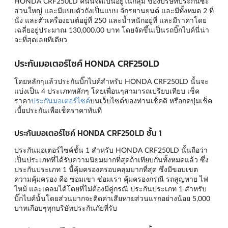
HONDA CRF250LD คันนี้จัดเป็นอยู่ในกลุ่ม ของบริษัทประกันซะ
ส่วนใหญ่ และมีแบบตัวถังเป็นแบบ จักรยานยนต์ และมีทั้งหมด 2 ที่
นั่ง และตัวเครื่องยนต์อยู่ที่ 250 และน้ำหนักอยู่ที่ และมีราคาโดย
เฉลี่ยอยู่ประมาณ 130,000.00 บาท โดยจัดขึ้นเป็นรถบิ๊กไบค์นี่น่า
จะที่สุดเลยทีเดียว
ประกันมอเตอร์ไซค์ HONDA CRF250LD
โดยหลักๆแล้วประกันบิ๊กไบค์สำหรับ HONDA CRF250LD นั้นจะ
แบ่งเป็น 4 ประเภทหลักๆ โดยเพื่อนๆสามารถเปรียบเทียบ เช็ค
ราคา
ประกันมอเตอร์ไซค์
บนเว็บไซต์ของท่านเช็คดิ หรือกดปุ่มเช็ค
เบี้ยประกันเพื่อเช็คราคาทันที
ประกันมอเตอร์ไซค์ HONDA CRF250LD ชั้น 1
ประกันมอเตอร์ไซค์ชั้น 1 สำหรับ HONDA CRF250LD นั้นถือว่า
เป็นประเภทที่ได้รับความนิยมมากที่สุดถ้าเทียบกันทั้งหมดแล้ว ซึ่ง
ประกันประเภท 1 นี้คุ้มครองครอบคลุมมากที่สุด ซึ่งมีขอบเขต
ความคุ้มครอง คือ ซ่อมเขา ซ่อมเรา คุ้มครองกรณี รถสูญหาย ไฟ
ไหม้ และเคลมได้โดยที่ไม่ต้องมีคู่กรณี ประกันประเภท 1 สำหรับ
บิ๊กไบค์นั้นโดยส่วนมากจะติดค่าเสียหายส่วนแรกอย่างน้อย 5,000
บาทเกือบๆทุกบริษัทประกันภัยที่รับ