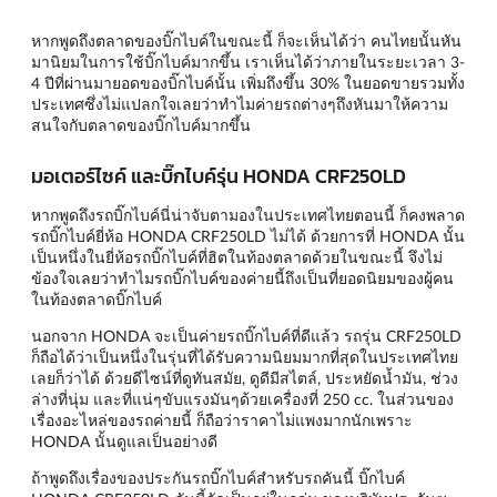
หากพูดถึงตลาดของบิ๊กไบค์ในขณะนี้ ก็จะเห็นได้ว่า คนไทยนั้นหัน
มานิยมในการใช้บิ๊กไบค์มากขึ้น เราเห็นได้ว่าภายในระยะเวลา 3-
4 ปีที่ผ่านมายอดของบิ๊กไบค์นั้น เพิ่มถึงขึ้น 30% ในยอดขายรวมทั้ง
ประเทศซึ่งไม่แปลกใจเลยว่าทำไมค่ายรถต่างๆถึงหันมาให้ความ
สนใจกับตลาดของบิ๊กไบค์มากขึ้น
มอเตอร์ไซค์ และบิ๊กไบค์รุ่น HONDA CRF250LD
หากพูดถึงรถบิ๊กไบค์นี่น่าจับตามองในประเทศไทยตอนนี้ ก็คงพลาด
รถบิ๊กไบค์ยี่ห้อ HONDA CRF250LD ไม่ได้ ด้วยการที่ HONDA นั้น
เป็นหนึ่งในยี่ห้อรถบิ๊กไบค์ที่ฮิตในท้องตลาดด้วยในขณะนี้ จึงไม่
ข้องใจเลยว่าทำไมรถบิ๊กไบค์ของค่ายนี้ถึงเป็นที่ยอดนิยมของผู้คน
ในท้องตลาดบิ๊กไบค์
นอกจาก HONDA จะเป็นค่ายรถบิ๊กไบค์ที่ดีแล้ว รถรุ่น CRF250LD
ก็ถือได้ว่าเป็นหนึ่งในรุ่นที่ได้รับความนิยมมากที่สุดในประเทศไทย
เลยก็ว่าได้ ด้วยดีไซน์ที่ดูทันสมัย, ดูดีมีสไตล์, ประหยัดน้ำมัน, ช่วง
ล่างที่นุ่ม และที่แน่ๆขับแรงมันๆด้วยเครื่องที่ 250 cc. ในส่วนของ
เรื่องอะไหล่ของรถค่ายนี้ ก็ถือว่าราคาไม่แพงมากนักเพราะ
HONDA นั้นดูแลเป็นอย่างดี
ถ้าพูดถึงเรื่องของประกันรถบิ๊กไบค์สำหรับรถคันนี้ บิ๊กไบค์