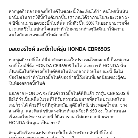
หากพูดถึงตลาดของบิ๊กไบค์ในขณะนี้ ก็จะเห็นได้ว่า คนไทยนั้นหัน
มานิยมในการใช้บิ๊กไบค์มากขึ้น เราเห็นได้ว่าภายในระยะเวลา 3-
4 ปีที่ผ่านมายอดของบิ๊กไบค์นั้น เพิ่มถึงขึ้น 30% ในยอดขายรวมทั้ง
ประเทศซึ่งไม่แปลกใจเลยว่าทำไมค่ายรถต่างๆถึงหันมาให้ความ
สนใจกับตลาดของบิ๊กไบค์มากขึ้น
มอเตอร์ไซค์ และบิ๊กไบค์รุ่น HONDA CBR650S
หากพูดถึงรถบิ๊กไบค์นี่น่าจับตามองในประเทศไทยตอนนี้ ก็คงพลาด
รถบิ๊กไบค์ยี่ห้อ HONDA CBR650S ไม่ได้ ด้วยการที่ HONDA นั้น
เป็นหนึ่งในยี่ห้อรถบิ๊กไบค์ที่ฮิตในท้องตลาดด้วยในขณะนี้ จึงไม่
ข้องใจเลยว่าทำไมรถบิ๊กไบค์ของค่ายนี้ถึงเป็นที่ยอดนิยมของผู้คน
ในท้องตลาดบิ๊กไบค์
นอกจาก HONDA จะเป็นค่ายรถบิ๊กไบค์ที่ดีแล้ว รถรุ่น CBR650S ก็
ถือได้ว่าเป็นหนึ่งในรุ่นที่ได้รับความนิยมมากที่สุดในประเทศไทย
เลยก็ว่าได้ ด้วยดีไซน์ที่ดูทันสมัย, ดูดีมีสไตล์, ประหยัดน้ำมัน, ช่วง
ล่างที่นุ่ม และที่แน่ๆขับแรงมันๆด้วยเครื่องที่ 650 cc. ในส่วนของ
เรื่องอะไหล่ของรถค่ายนี้ ก็ถือว่าราคาไม่แพงมากนักเพราะ
HONDA นั้นดูแลเป็นอย่างดี
ถ้าพูดถึงเรื่องของประกันรถบิ๊กไบค์สำหรับรถคันนี้ บิ๊กไบค์